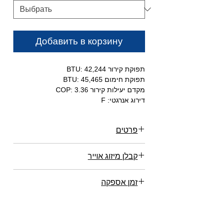
Добавить в корзину
תפוקת קירור BTU: 42,244
תפוקת חימום BTU: 45,465
מקדם יעילות קירור COP: 3.36
דירוג אנרגטי: F
פרטים
גריעת לחות והפחתת יובש
קבלן מיזוג אוייר
פעולה רציפה תורמת להפחתת הלחות
בקירור וייבוש מופחת של האוויר בחימום
רוצה ייעוץ?
0542433913
מיכאל WhatsApp
טכנולוגיית Dc-Inverter
זמן אספקה
טכנולוגיה יפנית מתקדמת לשינוי תפוקת
המזגן בהתאם לדרישה
1-5 ימי עבודה
Timer
קביעת זמן הפעלה וכיבוי מראש