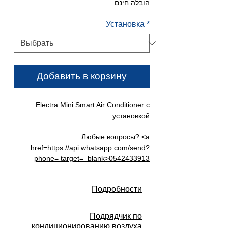
цена
הובלה חינם
Установка
*
Добавить в корзину
Electra Mini Smart Air Conditioner с
установкой
Любые вопросы?
<a
href=https://api.whatsapp.com/send?
phone= target=_blank>0542433913
Михаил WhatsUpp
Подробности
Мощность охлаждения: (БТЕ / ч) 34 100
(41 000)
Гарантия 1 год
Коэффициент эффективности
Подрядчик по
Самая надежная, мощная и самая
охлаждения: 3,60 COP
кондиционированию воздуха