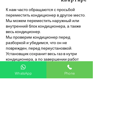
К нам часто обращаются с просьбой
переместить кондиционер в другое место.
Мы можем переместить наружный или
внутренний блок кондиционера, а также
весь кондиционер.
Мы проверим кондиционер перед
разборкой и убедимся, что он не
поврежден, перед переустановкой.
Установщик сохранит весь газ в нутри
кондиционера, а по завершении работ
откачает воздух с помощью вакуумного
насоса и заправит систему фреоном. Если
WhatsApp
Phone
необходимо удлинить трубы, монтажники
припаяют детали до нужной длины с
помощью специальной горелки.
Оплата
Страницы
דף הבית
חנות
מילוי גז
Обмен и возврат